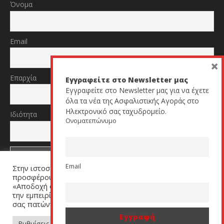
Όνομα
Email
×
Επαρχία
Εγγραφείτε στο Newsletter μας
Εγγραφείτε στο Newsletter μας για να έχετε
όλα τα νέα της Ασφαλιστικής Αγοράς στο
Ηλεκτρονικό σας ταχυδρομείο.
Ιδιότητα
Ονοματεπώνυμο
Email
Στην ιστοσελίδα μας χρησιμοποιούμε cookies για να σας
TikTok
YouTube
προσφέρουμε μία εξατομικευμένη εμπειρία. Πατήστε
«Αποδοχή όλων» για να μας βοηθήσετε να βελτιώσουμε
την εμπειρία σας. Μπορείτε να αλλάξετε τις ρυθμίσεις
σας πατώντας στον σύνδεσμο (link) «Ρυθμίσεις Cookies».
All Rights Reserved by cyprusinsurancenews.com
Ρυθμίσεις Cookies
Αποδοχή όλων