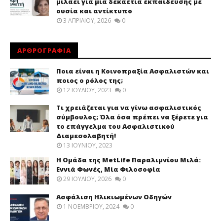
μιλάει για μια δεκαετία εκπαίδευσης με
ουσία και αντίκτυπο
3 ΑΠΡΙΛΊΟΥ, 2026
0
ΑΡΘΡΟΓΡΑΦΙΑ
Ποια είναι η Κοινοπραξία Ασφαλιστών και
ποιος ο ρόλος της;
12 ΙΟΥΛΊΟΥ, 2023
0
Τι χρειάζεται για να γίνω ασφαλιστικός
σύμβουλος; Όλα όσα πρέπει να ξέρετε για
το επάγγελμα του Ασφαλιστικού
Διαμεσολαβητή!
13 ΙΟΥΝΊΟΥ, 2023
Η Ομάδα της MetLife Παραλιμνίου Μιλά:
Εννιά Φωνές, Μία Φιλοσοφία
29 ΙΟΥΛΊΟΥ, 2026
0
Ασφάλιση Ηλικιωμένων Οδηγών
1 ΝΟΕΜΒΡΊΟΥ, 2024
0