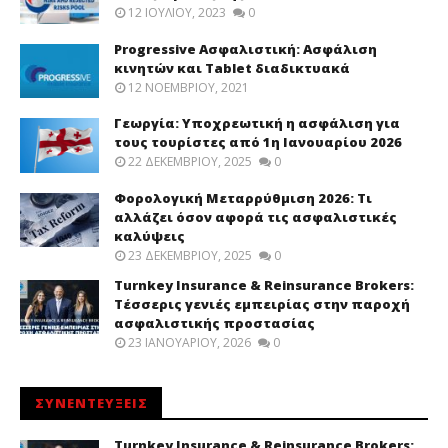
12 ΙΟΥΛΊΟΥ, 2023
0
Progressive Ασφαλιστική: Ασφάλιση
κινητών και Tablet διαδικτυακά
12 ΝΟΕΜΒΡΊΟΥ, 2021
Γεωργία: Υποχρεωτική η ασφάλιση για
τους τουρίστες από 1η Ιανουαρίου 2026
22 ΔΕΚΕΜΒΡΊΟΥ, 2025
0
Φορολογική Μεταρρύθμιση 2026: Τι
αλλάζει όσον αφορά τις ασφαλιστικές
καλύψεις
23 ΔΕΚΕΜΒΡΊΟΥ, 2025
0
Turnkey Insurance & Reinsurance Brokers:
Τέσσερις γενιές εμπειρίας στην παροχή
ασφαλιστικής προστασίας
23 ΙΑΝΟΥΑΡΊΟΥ, 2026
0
ΣΥΝΕΝΤΕΥΞΕΙΣ
Turnkey Insurance & Reinsurance Brokers: